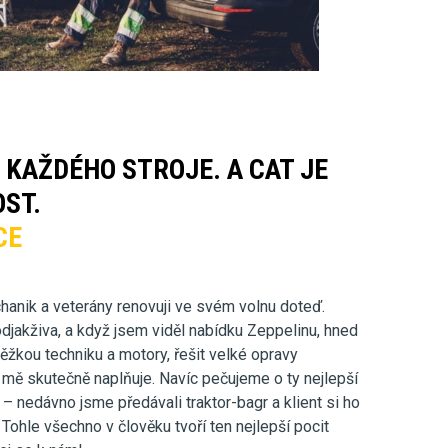
KAŽDÉHO STROJE. A CAT JE
ST.
CE
hanik a veterány renovuji ve svém volnu doteď.
djakživa, a když jsem viděl nabídku Zeppelinu, hned
ěžkou techniku a motory, řešit velké opravy
 mě skutečně naplňuje. Navíc pečujeme o ty nejlepší
í – nedávno jsme předávali traktor-bagr a klient si ho
. Tohle všechno v člověku tvoří ten nejlepší pocit