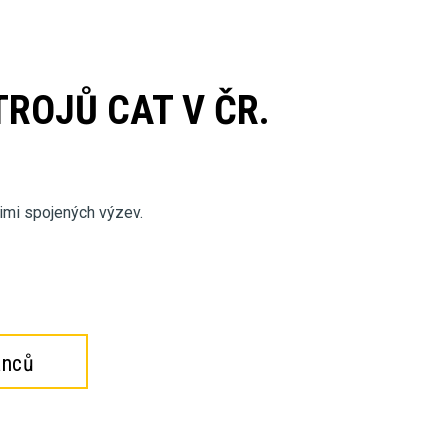
TROJŮ CAT V ČR.
nimi spojených výzev.
anců