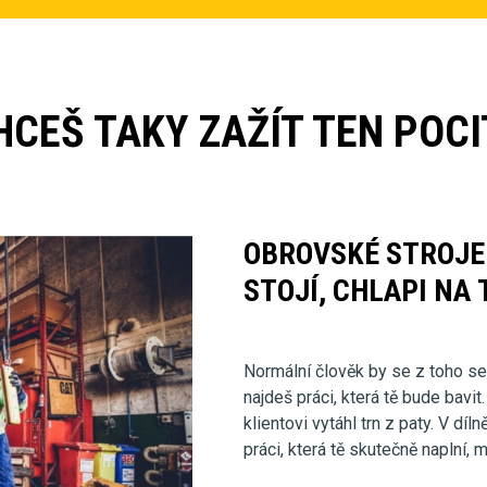
HCEŠ TAKY ZAŽÍT TEN POCI
OBROVSKÉ STROJE 
STOJÍ, CHLAPI NA 
Normální člověk by se z toho ses
najdeš práci, která tě bude bavi
klientovi vytáhl trn z paty. V díl
práci, která tě skutečně naplní,