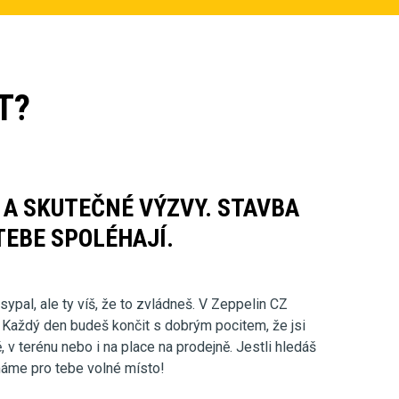
T?
A SKUTEČNÉ VÝZVY. STAVBA
TEBE SPOLÉHAJÍ.
ypal, ale ty víš, že to zvládneš. V Zeppelin CZ
t. Každý den budeš končit s dobrým pocitem, že jsi
ně, v terénu nebo i na place na prodejně. Jestli hledáš
 máme pro tebe volné místo!