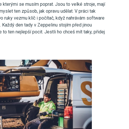
e kterými se musím poprat. Jsou to velké stroje, mají
myslet ten způsob, jak opravu udělat. V práci tak
Do ruky vezmu klíč i počítač, když nahrávám software
Každý den tady v Zeppelinu stojím před jinou
 to ten nejlepší pocit. Jestli ho chceš mít taky, přidej