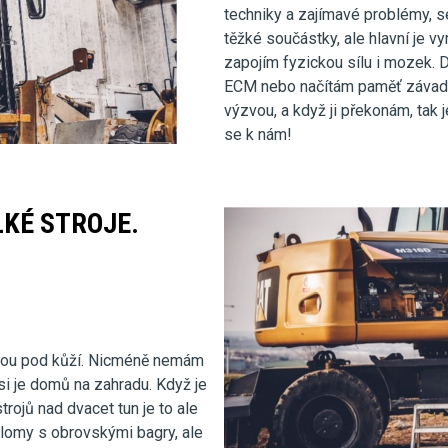
techniky a zajímavé problémy, s
těžké součástky, ale hlavní je vy
zapojím fyzickou sílu i mozek. 
ECM nebo načítám paměť závad. 
výzvou, a když ji překonám, tak je
se k nám!
KÉ STROJE.
tou pod kůží. Nicméně nemám
si je domů na zahradu. Když je
rojů nad dvacet tun je to ale
 lomy s obrovskými bagry, ale