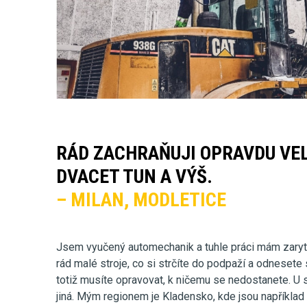
RÁD ZACHRAŇUJI OPRAVDU VEL
DVACET TUN A VÝŠ.
– MILAN, MODLETICE
Jsem vyučený automechanik a tuhle práci mám zary
rád malé stroje, co si strčíte do podpaží a odnesete 
totiž musíte opravovat, k ničemu se nedostanete. U st
jiná. Mým regionem je Kladensko, kde jsou například