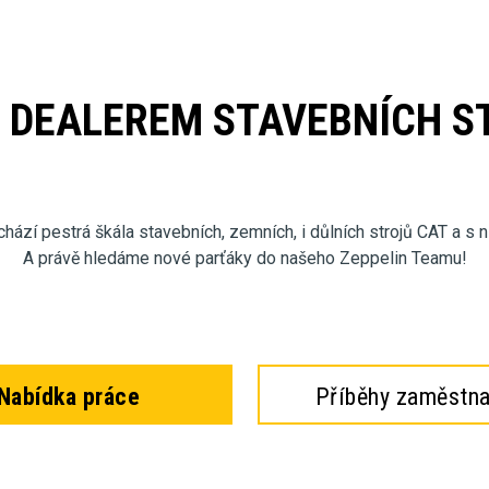
T DEALEREM STAVEBNÍCH S
ází pestrá škála stavebních, zemních, i důlních strojů CAT a s 
A právě hledáme nové parťáky do našeho Zeppelin Teamu!
Nabídka práce
Příběhy zaměstn