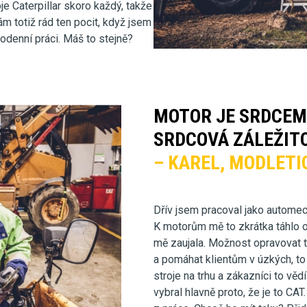
oje Caterpillar skoro každý, takže
m totiž rád ten pocit, když jsem
lodenní práci. Máš to stejně?
MOTOR JE SRDCEM 
SRDCOVÁ ZÁLEŽITO
– KAREL, MODLETI
Dřív jsem pracoval jako automec
K motorům mě to zkrátka táhlo o
mě zaujala. Možnost opravovat t
a pomáhat klientům v úzkých, to
stroje na trhu a zákazníci to věd
vybral hlavně proto, že je to CAT