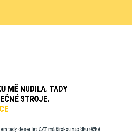
Ů MĚ NUDILA. TADY
EČNÉ STROJE.
CE
jsem tady deset let. CAT má širokou nabídku těžké